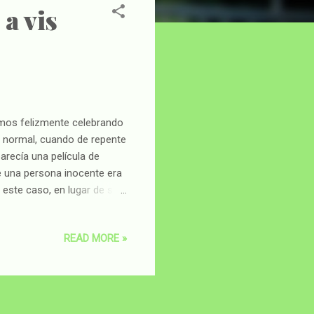
a vis
mos felizmente celebrando
a normal, cuando de repente
recía una película de
de una persona inocente era
 este caso, en lugar de ser
días donde nuestros mundos
s de fútbol con estadios
READ MORE »
rmalidad quedara ya tan
 el reloj para no saltarnos
entrábamos en territorio