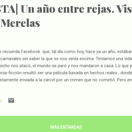
| Un año entre rejas. Vis 
 Merelas
recuerda Facebook que, tal día como hoy, hace ya un año, estába
 carnavales sin saber la que se nos venía encima. Teníamos una vid
bicho nos atacó, el mundo se paró y nos mandaron a casa. Lo que pa
ncia-ficción resultó ser una película basada en hechos reales , don
ustamente enviada a la cárcel por un crimen que no cometió. Pero en
 persona, era el mundo entero. Un año, ni más ni menos que 365 
pusieron patas para arriba. Veo ahora vídeos de conciertos, partido
io
nos, fotos de cenas y reuniones, y se me hace raro, como si esa no
ana.... ¿Quién nos iba a decir que, un año después, estaríamos mirando
toque de queda, estaríamos consultando Google Maps para ver si no 
tringido o contábamos a lo...
MÁS ENTRADAS